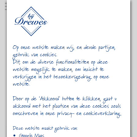
MENU
Op onze website maken wij, en derde partijen,
gebruik van cookies.
Dit, om de diverse functionaliteiten op deze
website mogelijk te maken, om inzicht te
verkrijgen in het bezoekersgedrag op onze
website.
HOME
CATEGORY 2
MALESUADA FAMES AC
Door op de ‘Akkoord’ button te klikken, gaat u
akkoord met het plaatsen van deze cookies zoals
omschreven in onze privacy- en cookieverklaring
Deze website maakt gebruik van:
« Previous post
Next Post »
Google Maps