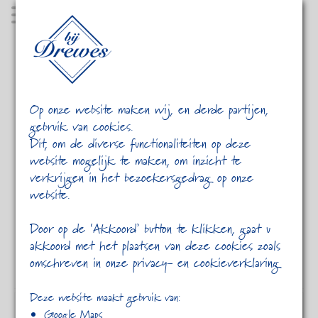
MENU
Op onze website maken wij, en derde partijen,
gebruik van cookies.
Dit, om de diverse functionaliteiten op deze
website mogelijk te maken, om inzicht te
verkrijgen in het bezoekersgedrag op onze
website.
HOME
CATEGORY 2
IN FAUCIBUS
Door op de ‘Akkoord’ button te klikken, gaat u
akkoord met het plaatsen van deze cookies zoals
omschreven in onze privacy- en cookieverklaring
Deze website maakt gebruik van:
« Previous post
Next Post »
Google Maps