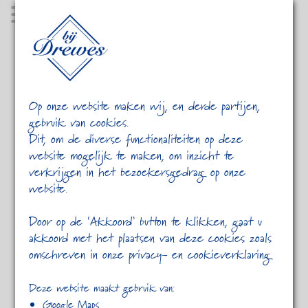
MENU
Op onze website maken wij, en derde partijen,
gebruik van cookies.
Dit, om de diverse functionaliteiten op deze
website mogelijk te maken, om inzicht te
verkrijgen in het bezoekersgedrag op onze
website.
HOME
LUNCHEN
Door op de ‘Akkoord’ button te klikken, gaat u
akkoord met het plaatsen van deze cookies zoals
omschreven in onze privacy- en cookieverklaring
KOM TIJDENS HET WINKELEN
LEKKER LUNCHEN!
Deze website maakt gebruik van:
Google Maps