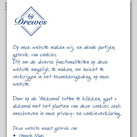
MENU
Op onze website maken wij, en derde partijen,
gebruik van cookies.
Dit, om de diverse functionaliteiten op deze
website mogelijk te maken, om inzicht te
verkrijgen in het bezoekersgedrag op onze
website.
HOME
NIEUWS
Door op de ‘Akkoord’ button te klikken, gaat u
akkoord met het plaatsen van deze cookies zoals
omschreven in onze privacy- en cookieverklaring
BLIJF ALTIJD OP DE HOOGTE
Deze website maakt gebruik van:
Google Maps