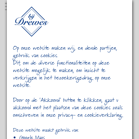
MENU
Op onze website maken wij, en derde partijen,
gebruik van cookies.
Dit, om de diverse functionaliteiten op deze
website mogelijk te maken, om inzicht te
verkrijgen in het bezoekersgedrag op onze
website.
HOME
CATEGORY 1
IMAGE FORMAT
Door op de ‘Akkoord’ button te klikken, gaat u
akkoord met het plaatsen van deze cookies zoals
omschreven in onze privacy- en cookieverklaring
Deze website maakt gebruik van:
« Previous post
Google Maps