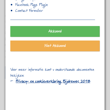
Facebook Page Plugin
Contact Formulier
Aliquam dapibus tincidunt metus. Praesent justo dolor,
lobortis quis, lobortis dignissim, pulvinar ac, lorem. Lorem
ipsum dolor sit amet, consectetuer adipiscing elit.
Akkoord
Praesent vestibulum molestie lacus. Aenean nonummy
hendrerit mauris. Phasellus porta. Fusce suscipit varius mi.
Cum sociis natoque penatibus et magnis dis parturient
Niet Akkoord
montes, nascetur ridiculus mus. Nulla dui. Fusce feugiat
malesuada odio. Morbi…
Voor meer informatie kunt u onderstaande documenten
READ MORE
bekijken:
Privacy- en cookieverklaring Bijdrewes 2018