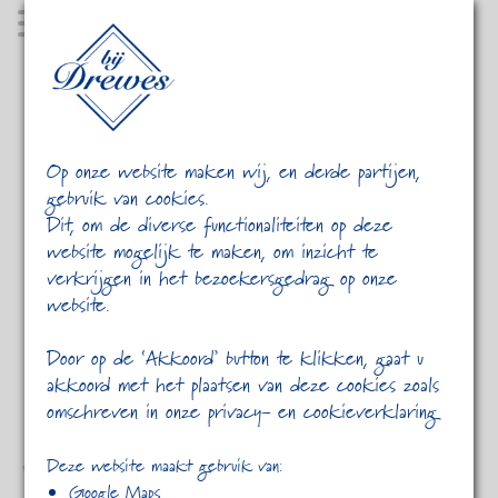
MENU
Op onze website maken wij, en derde partijen,
gebruik van cookies.
Dit, om de diverse functionaliteiten op deze
website mogelijk te maken, om inzicht te
verkrijgen in het bezoekersgedrag op onze
website.
HOME
CATEGORY ARCHIVES: "VESTIBULUM ANTE IPSUM
PRIMIS"
Door op de ‘Akkoord’ button te klikken, gaat u
akkoord met het plaatsen van deze cookies zoals
omschreven in onze privacy- en cookieverklaring
Deze website maakt gebruik van:
Vivamus vel sem at
Google Maps