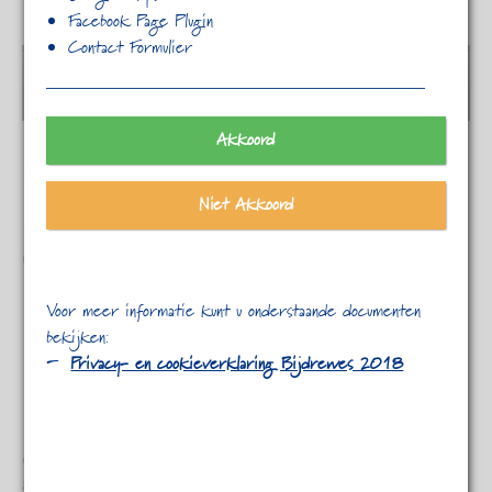
Facebook Page Plugin
Contact Formulier
00:00
Black plant
Akkoord
Niet Akkoord
Gallery post format
Voor meer informatie kunt u onderstaande documenten
bekijken:
Privacy- en cookieverklaring Bijdrewes 2018
Aenean convallis aliquet lacus vitae tempus. Suspendisse
accumsan nisl sit amet justo auctor id accumsan purus