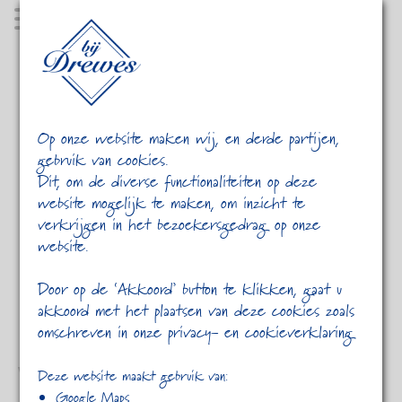
MENU
Op onze website maken wij, en derde partijen,
gebruik van cookies.
Dit, om de diverse functionaliteiten op deze
website mogelijk te maken, om inzicht te
verkrijgen in het bezoekersgedrag op onze
website.
HOME
2012
DECEMBER
Door op de ‘Akkoord’ button te klikken, gaat u
akkoord met het plaatsen van deze cookies zoals
omschreven in onze privacy- en cookieverklaring
Vimeo Video
Deze website maakt gebruik van:
Google Maps