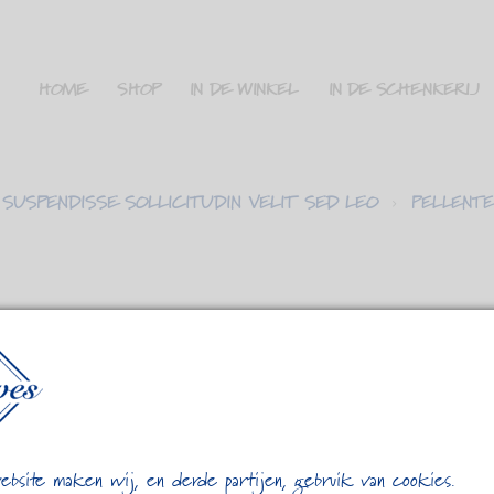
HOME
SHOP
IN DE WINKEL
IN DE SCHENKERIJ
SUSPENDISSE SOLLICITUDIN VELIT SED LEO
PELLENTE
 METUS. PRAESENT JUSTO DOLOR,
IGNISSIM, PULVINAR AC, LOREM.
 elit. Praesent vestibulum molestie lacus. Aenean nonummy
ius mi. Cum sociis natoque penatibus et magnis dis
. Fusce feugiat malesuada odio. Morbi nunc odio, gravida at,
bsite maken wij, en derde partijen, gebruik van cookies.
i ac sem. Duis ultricies pharetra magna. Donec accumsan