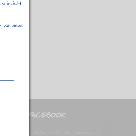
om inzicht
en van deze
FACEBOOK
Helaas is dit blok vanwege uw
e