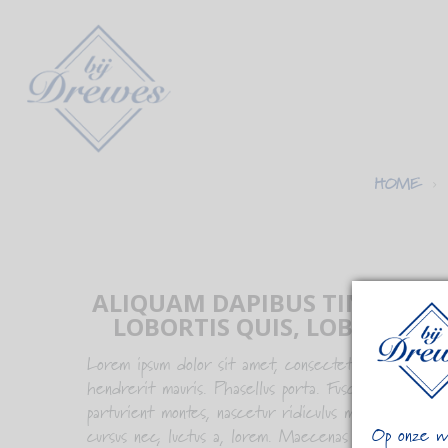
HOME
ALIQUAM DAPIBUS TINCIDUNT
LOBORTIS QUIS, LOBORTIS D
Lorem ipsum dolor sit amet, consectetuer adipiscing
hendrerit mauris. Phasellus porta. Fusce suscipit var
parturient montes, nascetur ridiculus mus. Nulla dui
Op onze we
cursus nec, luctus a, lorem. Maecenas tristique orc