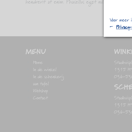
hendrerit at enim. Phasellus eget nulla massa.
Voor meer i
Privacy
MENU
WINK
Home
Stadhuisp
In de winkel
1315 HS 
In de schenkerij
036-53
aan tafel
SCHE
Webshop
Contact
Stadhuisp
1315 HS 
036-53