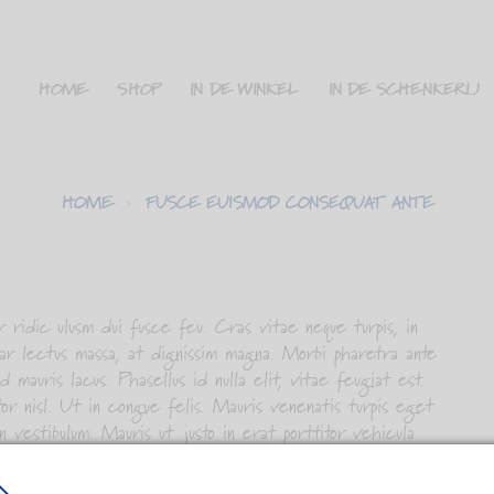
HOME
SHOP
IN DE WINKEL
IN DE SCHENKERIJ
HOME
FUSCE EUISMOD CONSEQUAT ANTE
ridic ulusm dui fusce feu. Cras vitae neque turpis, in
inar lectus massa, at dignissim magna. Morbi pharetra ante
 mauris lacus. Phasellus id nulla elit, vitae feugiat est.
or nisl. Ut in congue felis. Mauris venenatis turpis eget
n vestibulum. Mauris ut justo in erat porttitor vehicula
 vulputate pharetra. Proin iaculis neque lacus, vel lacinia