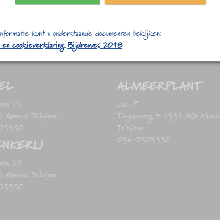
nformatie kunt u onderstaande documenten bekijken:
- en cookieverklaring Bijdrewes 2018
EL
ALMEERPLANT
lein 25
Jac. P.
Almere Telefoon:
Thijsseweg 4 1331 AG Almer
03330
Telefoon:
036-5303330
NKERIJ
lein 25
Almere Telefoon:
03330