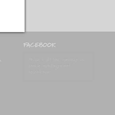
FACEBOOK
Helaas is dit blok vanwege uw
e
cookie instellingen niet
beschikbaar.