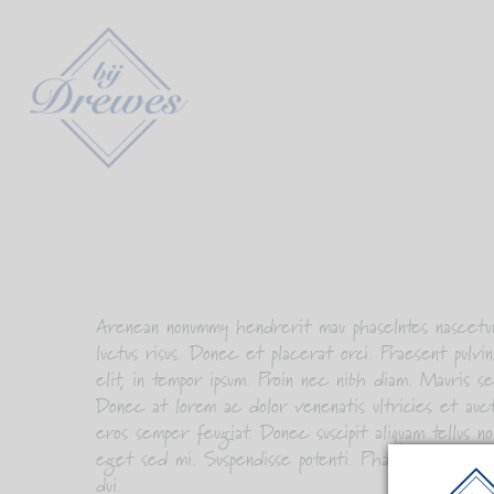
Arenean nonummy hendrerit mau phaselntes nascetur 
luctus risus. Donec et placerat orci. Praesent pulv
elit, in tempor ipsum. Proin nec nibh diam. Mauris sed
Donec at lorem ac dolor venenatis ultricies et auct
eros semper feugiat. Donec suscipit aliquam tellus no
eget sed mi. Suspendisse potenti. Phasellus adipiscing
dui.