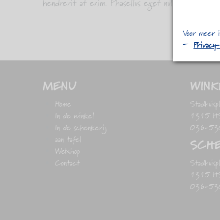
hendrerit at enim. Phasellus eget nulla massa.
Voor meer i
Privacy
MENU
WINK
Home
Stadhuisp
In de winkel
1315 HS 
In de schenkerij
036-53
aan tafel
SCHE
Webshop
Contact
Stadhuisp
1315 HS 
036-53