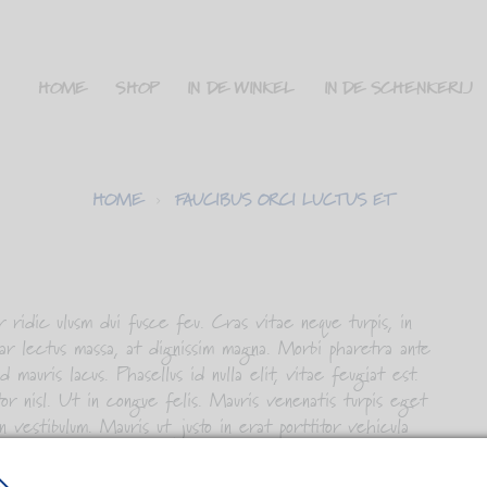
HOME
SHOP
IN DE WINKEL
IN DE SCHENKERIJ
HOME
FAUCIBUS ORCI LUCTUS ET
ridic ulusm dui fusce feu. Cras vitae neque turpis, in
inar lectus massa, at dignissim magna. Morbi pharetra ante
 mauris lacus. Phasellus id nulla elit, vitae feugiat est.
or nisl. Ut in congue felis. Mauris venenatis turpis eget
n vestibulum. Mauris ut justo in erat porttitor vehicula
 vulputate pharetra. Proin iaculis neque lacus, vel lacinia