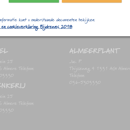
nformatie kunt u onderstaande documenten bekijken:
- en cookieverklaring Bijdrewes 2018
EL
ALMEERPLANT
lein 25
Jac. P.
Almere Telefoon:
Thijsseweg 4 1331 AG Almer
03330
Telefoon:
036-5303330
NKERIJ
lein 25
Almere Telefoon:
03330