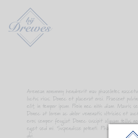
Arenean nonummy hendrerit mau phaselntes nascetur 
luctus risus. Donec et placerat orci. Praesent pulv
elit, in tempor ipsum. Proin nec nibh diam. Mauris sed
Donec at lorem ac dolor venenatis ultricies et auct
eros semper feugiat. Donec suscipit aliquam tellus no
eget sed mi. Suspendisse potenti. Phasellus adipiscing
dui.