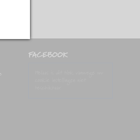
FACEBOOK
Helaas is dit blok vanwege uw
e
cookie instellingen niet
beschikbaar.