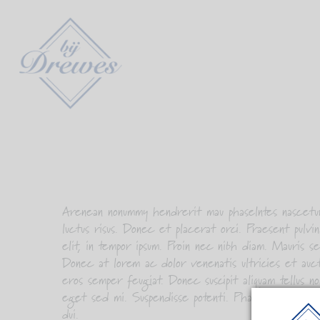
Arenean nonummy hendrerit mau phaselntes nascetur 
luctus risus. Donec et placerat orci. Praesent pulv
elit, in tempor ipsum. Proin nec nibh diam. Mauris sed
Donec at lorem ac dolor venenatis ultricies et auct
eros semper feugiat. Donec suscipit aliquam tellus no
eget sed mi. Suspendisse potenti. Phasellus adipiscing
dui.