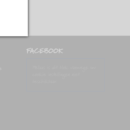
FACEBOOK
Helaas is dit blok vanwege uw
e
cookie instellingen niet
beschikbaar.