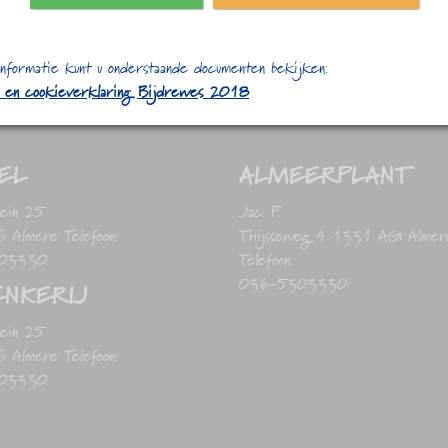
nformatie kunt u onderstaande documenten bekijken:
- en cookieverklaring Bijdrewes 2018
EL
ALMEERPLANT
lein 25
Jac. P.
Almere Telefoon:
Thijsseweg 4 1331 AG Almer
03330
Telefoon:
036-5303330
NKERIJ
lein 25
Almere Telefoon:
03330