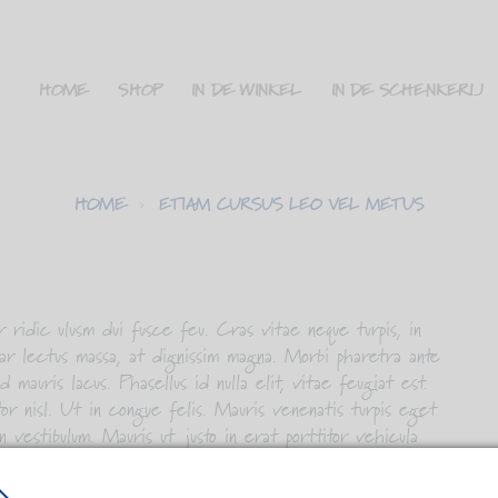
HOME
SHOP
IN DE WINKEL
IN DE SCHENKERIJ
HOME
ETIAM CURSUS LEO VEL METUS
ridic ulusm dui fusce feu. Cras vitae neque turpis, in
inar lectus massa, at dignissim magna. Morbi pharetra ante
 mauris lacus. Phasellus id nulla elit, vitae feugiat est.
or nisl. Ut in congue felis. Mauris venenatis turpis eget
n vestibulum. Mauris ut justo in erat porttitor vehicula
 vulputate pharetra. Proin iaculis neque lacus, vel lacinia