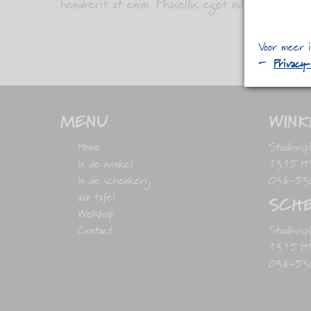
hendrerit at enim. Phasellus eget nulla massa.
Voor meer i
Privacy
MENU
WINK
Home
Stadhuisp
In de winkel
1315 HS 
In de schenkerij
036-53
aan tafel
SCHE
Webshop
Contact
Stadhuisp
1315 HS 
036-53