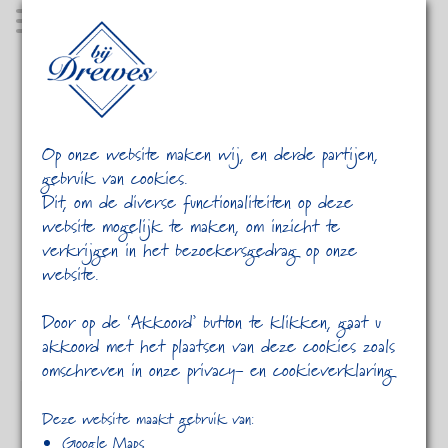
MENU
Op onze website maken wij, en derde partijen,
gebruik van cookies.
Dit, om de diverse functionaliteiten op deze
website mogelijk te maken, om inzicht te
verkrijgen in het bezoekersgedrag op onze
website.
HOME
ELEMENTUM VELIT FUSCE EUISMOD
Door op de ‘Akkoord’ button te klikken, gaat u
akkoord met het plaatsen van deze cookies zoals
omschreven in onze privacy- en cookieverklaring
Arenean nonummy hendrerit mau
phaselntes nascetur ridic ulusm dui
Deze website maakt gebruik van:
fusce feu. Cras vitae neque turpis,
Google Maps